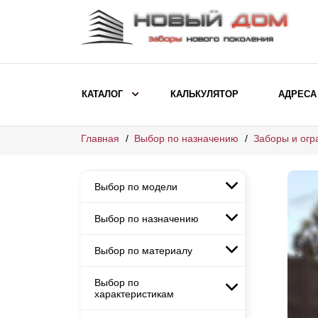
КАТАЛОГ
КАЛЬКУЛЯТОР
АДРЕСА
Главная
Выбор по назначению
Заборы и огр
ВЫБОР ПО МОДЕЛИ
Заборы Ранчо
Выбор по модели
Заборы Хай-тек
Заборы Классика
Выбор по назначению
Заборы Ранчо
Заборы Жалюзи
Заборы Хай-тек
Выбор по материалу
Заборы и ограждения для
Заборы Классика
детских садов
ВЫБОР ПО НАЗНАЧЕНИЮ
Заборы Жалюзи
Выбор по
Заборы с кирпичными столбами
Заборы для дачи
характеристикам
Заборы и ограждения для детских
Заборы из евроштакетника
Элитные заборы для коттеджей
садов