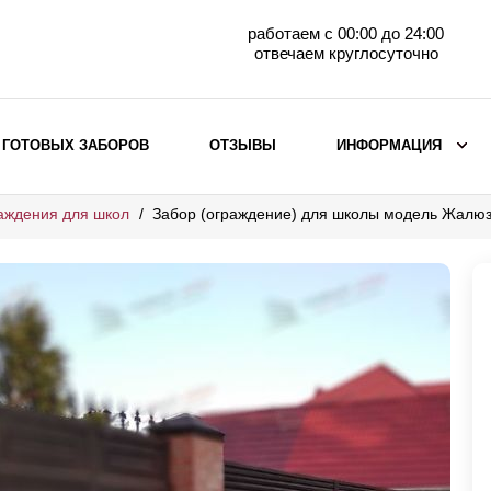
работаем с 00:00 до 24:00
отвечаем круглосуточно
 ГОТОВЫХ ЗАБОРОВ
ОТЗЫВЫ
ИНФОРМАЦИЯ
аждения для школ
Забор (ограждение) для школы модель Жалюз
ВЫБОР ПО МАТЕРИАЛУ
Заборы с кирпичными столбами
Заборы из евроштакетника
горизонтального
Металлические заборы для дачи
Забор жалюзи с кирпичными столбами
Металлические заборы
Металлические ограждения