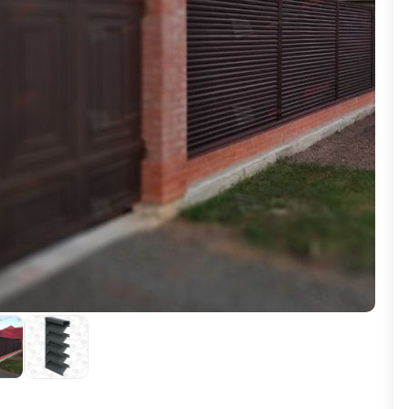
ВЫБОР ПО ХАРАКТЕРИСТИКАМ
Горизонтальные заборы
Высокие заборы
Красивые, дизайнерские заборы
ВЫБОР ПО СПОСОБУ МОНТАЖА
Заборы под ключ
Готовые заборы
Комплекты заборов-лего "сделай сам"
Быстровозводимые заборы