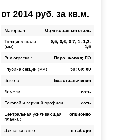
Каркасы ворот
от 2014 руб. за кв.м.
Калитки
Входные группы
Материал :
Оцинкованная сталь
Толщина стали
0,5; 0,6; 0,7; 1; 1,2;
ВСЕ ДЛЯ ЗАБОРА
(мм) :
1,5
Панели для забора
Вид окраски :
Порошковая; ПЭ
Глубина секции (мм) :
50; 60; 80
Высота :
Без ограничения
Ламели :
есть
Боковой и верхний профили :
есть
Центральная усиливающая
опционно
планка :
Заклепки в цвет :
в наборе