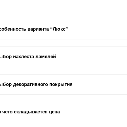
собенность варианта “Люкс”
Заграждения в стиле жалюзи характеризу
ыбор нахлеста ламелей
Снижения парусности, доведение ее до 
Прохождения воздуха, солнечного света.
дель представляет собой переходной вариант от “Премиум” к “Моде
ыбор декоративного покрытия
иобретает другое звучание. Хотя ее нельзя назвать полностью дву
зайнерски оформлена. Это достигается за счет подбора нахлеста п
ешний вид забора означает не только дизайнерское оформление, в
з чего складывается цена
оявляется в том покрытии, которое нанесено на поверхность стали
крытия: пленка из
полиэстера
и полимерно–порошковый краситель.