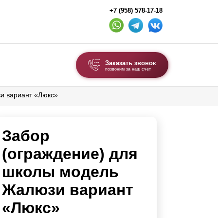
+7 (958) 578-17-18
Заказать звонок
позвоним за наш счет
и вариант «Люкс»
ВЫБОР ПО ТИПУ
Модульные заборы и ограждения
Забор
Комбинированные заборы
Секционные заборы
(ограждение) для
школы модель
ВОРОТА И КАЛИТКИ
Жалюзи вариант
Ворота откатные
«Люкс»
Ворота распашные
Ворота складные гармошка