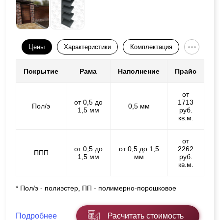
Цены
Характеристики
Комплектация
Покрытие
Рама
Наполнение
Прайс
от
от 0,5 до
1713
Пол/э
0,5 мм
1,5 мм
руб.
кв.м.
от
от 0,5 до
от 0,5 до 1,5
2262
ППП
1,5 мм
мм
руб.
кв.м.
* Пол/э - полиэстер, ПП - полимерно-порошковое
Подробнее
Расчитать стоимость