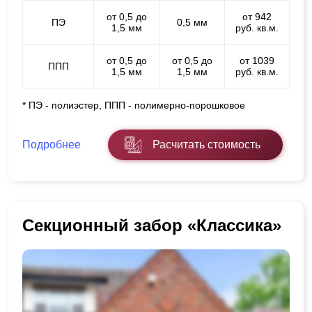
от 0,5 до
от 942
ПЭ
0,5 мм
1,5 мм
руб. кв.м.
от 0,5 до
от 0,5 до
от 1039
ППП
1,5 мм
1,5 мм
руб. кв.м.
* ПЭ - полиэстер, ППП - полимерно-порошковое
Подробнее
Расчитать стоимость
Секционный забор «Классика»