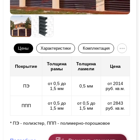
Цены
Характеристики
Комплектация
Толщина
Толщина
Покрытие
Цена
рамы
ламели
от 0,5 до
от 2014
ПЭ
0,5 мм
1,5 мм
руб. кв.м.
от 0,5 до
от 0,5 до
от 2843
ППП
1,5 мм
1,5 мм
руб. кв.м.
* ПЭ - полиэстер, ППП - полимерно-порошковое