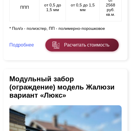
от
от 0,5 до
от 0,5 до 1,5
2568
ППП
1,5 мм
мм
руб.
кв.м.
* Пол/э - полиэстер, ПП - полимерно-порошковое
Подробнее
Расчитать стоимость
Модульный забор
(ограждение) модель Жалюзи
вариант «Люкс»