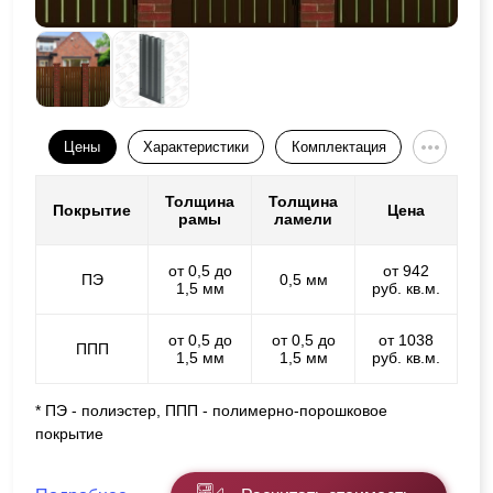
Цены
Характеристики
Комплектация
Толщина
Толщина
Покрытие
Цена
рамы
ламели
от 0,5 до
от 942
ПЭ
0,5 мм
1,5 мм
руб. кв.м.
от 0,5 до
от 0,5 до
от 1038
ППП
1,5 мм
1,5 мм
руб. кв.м.
* ПЭ - полиэстер, ППП - полимерно-порошковое
покрытие