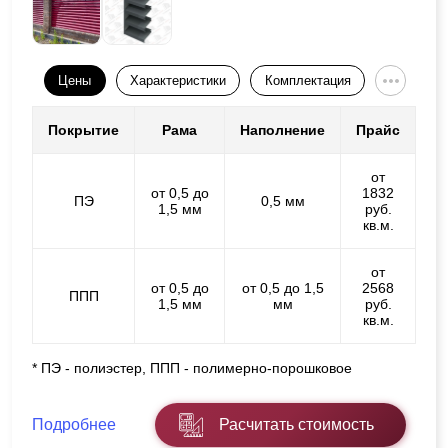
Цены
Характеристики
Комплектация
Покрытие
Рама
Наполнение
Прайс
от
от 0,5 до
1832
ПЭ
0,5 мм
1,5 мм
руб.
кв.м.
от
от 0,5 до
от 0,5 до 1,5
2568
ППП
1,5 мм
мм
руб.
кв.м.
* ПЭ - полиэстер, ППП - полимерно-порошковое
Подробнее
Расчитать стоимость