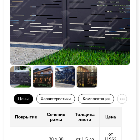
Цены
Характеристики
Комплектация
Сечение
Толщина
Покрытие
Цена
рамы
листа
от
30 х 30
от 1,5 до
11962