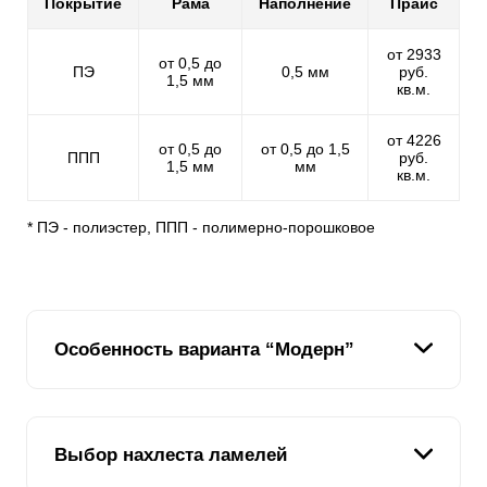
Покрытие
Рама
Наполнение
Прайс
от 2933
от 0,5 до
ПЭ
0,5 мм
руб.
1,5 мм
кв.м.
от 4226
от 0,5 до
от 0,5 до 1,5
ППП
руб.
1,5 мм
мм
кв.м.
* ПЭ - полиэстер, ППП - полимерно-порошковое
Особенность варианта “Модерн”
Этот вариант забора одинаково выглядит с обеих
Выбор нахлеста ламелей
сторон - как со стороны улицы, так и со стороны