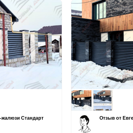
е-жалюзи Стандарт
Отзыв от Евг