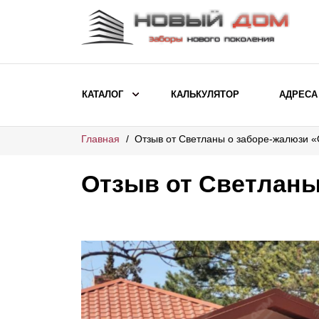
КАТАЛОГ
КАЛЬКУЛЯТОР
АДРЕСА
Главная
Отзыв от Светланы о заборе-жалюзи 
ВЫБОР ПО МОДЕЛИ
Заборы Ранчо
Отзыв от Светланы
Заборы Хай-тек
Заборы Классика
Заборы Жалюзи
ВЫБОР ПО НАЗНАЧЕНИЮ
Заборы и ограждения для детских
садов