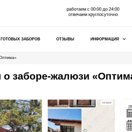
работаем с 00:00 до 24:00
отвечаем круглосуточно
 ГОТОВЫХ ЗАБОРОВ
ОТЗЫВЫ
ИНФОРМАЦИЯ
«Оптима»
ВЫБОР ПО МАТЕРИАЛУ
Заборы с кирпичными столбами
 о заборе-жалюзи «Оптим
Заборы из евроштакетника
горизонтального
Металлические заборы для дачи
Забор жалюзи с кирпичными столбами
Металлические заборы
Металлические ограждения