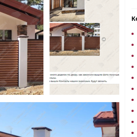
ВЫБОР ПО ХАРАКТЕРИСТИКАМ
Горизонтальные заборы
К
Высокие заборы
Красивые, дизайнерские заборы
ВЫБОР ПО СПОСОБУ МОНТАЖА
Заборы под ключ
Готовые заборы
Комплекты заборов-лего "сделай сам"
Быстровозводимые заборы