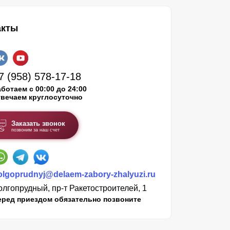
акты
7 (958) 578-17-18
ботаем с 00:00 до 24:00
твечаем круглосуточно
Заказать звонок
позвоним за наш счет
olgoprudnyj@delaem-zabory-zhalyuzi.ru
олгопрудный, пр-т Ракетостроителей, 1
еред приездом обязательно позвоните