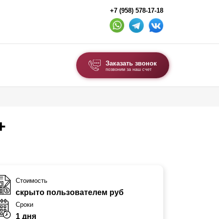
+7 (958) 578-17-18
Заказать звонок
позвоним за наш счет
ВЫБОР ПО ТИПУ
Модульные заборы и ограждения
+
Комбинированные заборы
Секционные заборы
ВОРОТА И КАЛИТКИ
Стоимость
скрыто пользователем руб
Ворота откатные
Сроки
Ворота распашные
1 дня
Ворота складные гармошка