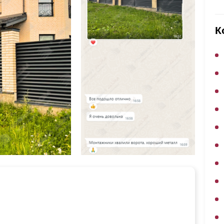
ВЫБОР ПО ХАРАКТЕРИСТИКАМ
Горизонтальные заборы
К
Высокие заборы
Красивые, дизайнерские заборы
ВЫБОР ПО СПОСОБУ МОНТАЖА
Заборы под ключ
Готовые заборы
Комплекты заборов-лего "сделай сам"
Быстровозводимые заборы