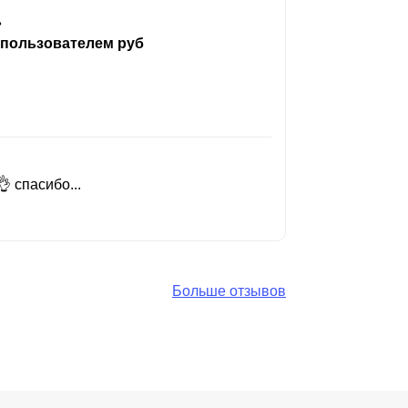
ь
 пользователем руб
 спасибо...
Добрый день
Читать вес
Больше отзывов