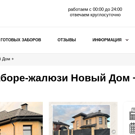
работаем с 00:00 до 24:00
отвечаем круглосуточно
 ГОТОВЫХ ЗАБОРОВ
ОТЗЫВЫ
ИНФОРМАЦИЯ
й Дом +
ВЫБОР ПО МАТЕРИАЛУ
Заборы с кирпичными столбами
аборе-жалюзи Новый Дом 
Заборы из евроштакетника
горизонтального
Металлические заборы для дачи
Забор жалюзи с кирпичными столбами
Металлические заборы
Металлические ограждения