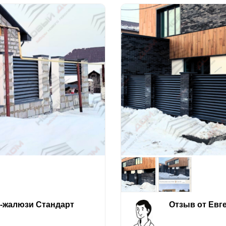
е-жалюзи Стандарт
Отзыв от Евг