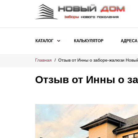
КАТАЛОГ
КАЛЬКУЛЯТОР
АДРЕСА
Главная
Отзыв от Инны о заборе-жалюзи Новы
ВЫБОР ПО МОДЕЛИ
Заборы Ранчо
Отзыв от Инны о з
Заборы Хай-тек
Заборы Классика
Заборы Жалюзи
ВЫБОР ПО НАЗНАЧЕНИЮ
Заборы и ограждения для детских
садов