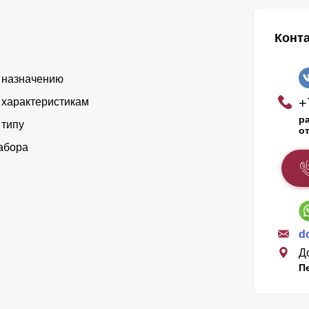
Конт
 назначению
+
 характеристикам
ра
 типу
о
абора
d
Д
П